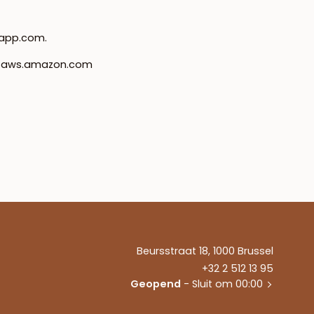
alapp.com.
 - aws.amazon.com
Beursstraat 18, 1000 Brussel
+32 2 512 13 95
Geopend
- Sluit om 00:00